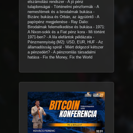
elszámolási rendszer - A jó pénz
tulajdonságai - Történelmi pénzformák - A
nemesfémek és a birodalmak bukása -
Bizánc bukása és Orbán, az ágyúöntő - A
papírpénz megjelenése - Ray Dalio:
Birodalmak felemelkedése és bukása - 1971:
A Nixon-sokk és a Fiat pénz kora - Mi történt
1971-ben? - A lila elefántok példázata -
Pénzmennyiség (M2): USD, EUR, HUF - Az
államadósság spirál - Miért dolgozol kétszer
a pénzedért? - A pénzromlás társadalmi
hatása - Fix the Money, Fix the World