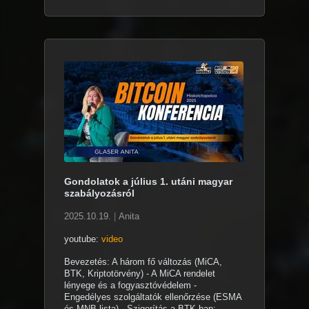
Gondolatok a július 1. utáni magyar
szabályozásról
2025.10.19.
|
Anita
youtube:
video
Bevezetés: A három fő változás (MiCA,
BTK, Kriptotörvény) - A MiCA rendelet
lényege és a fogyasztóvédelem -
Engedélyes szolgáltatók ellenőrzése (ESMA
és MNB lista) - Szigorítás a BTK-ban: