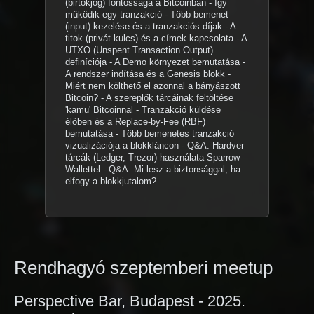
(birtokjog) fontossága a Bitcoinban - Így
működik egy tranzakció - Több bemenet
(input) kezelése és a tranzakciós díjak - A
titok (privát kulcs) és a címek kapcsolata - A
UTXO (Unspent Transaction Output)
definíciója - A Demo környezet bemutatása -
A rendszer indítása és a Genesis blokk -
Miért nem költhető el azonnal a bányászott
Bitcoin? - A szereplők tárcáinak feltöltése
'kamu' Bitcoinnal - Tranzakció küldése
élőben és a Replace-by-Fee (RBF)
bemutatása - Több bemenetes tranzakció
vizualizációja a blokkláncon - Q&A: Hardver
tárcák (Ledger, Trezor) használata Sparrow
Wallettel - Q&A: Mi lesz a biztonsággal, ha
elfogy a blokkjutalom?
Rendhagyó szeptemberi meetup
Perspective Bar, Budapest - 2025.