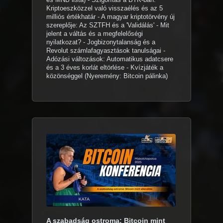
Kriptoeszközzel való visszaélés és az 5
milliós értékhatár - A magyar kriptotörvény új
szereplője: Az SZTFH és a 'Validálás' - Mit
jelent a váltás és a megfelelőségi
nyilatkozat? - Jogbizonytalanság és a
Revolut számlafagyasztások tanulságai -
Adózási változások: Automatikus adatcsere
és a 3 éves korlát eltörlése - Kvízjáték a
közönséggel (Nyeremény: Bitcoin pálinka)
A szabadság ostroma: Bitcoin mint