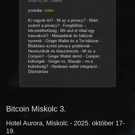
2026.02.26.
|
Dávid
youtube:
video
Ki vagyok én? - Mi az a privacy? - Miért
számít a privacy? - Fungibilitás –
felcserélhetőség - Mit árul el rólad egy
tranzakció? - Metaadatok és hálózati
nyomok - Ginger Wallet és a Tor-hálózat -
Blokklánc-szintű privacy problémák -
Heurisztikák és klaszterezés - Mi az a
Coinjoin? - Ginger Wallet demó - Coinjoin
költségek - Ginger vs. Wasabi – mi a
különbség? - Hardware wallet integráció -
Díjstruktúra
Bitcoin Miskolc 3.
Hotel Aurora, Miskolc - 2025. október 17-
19.