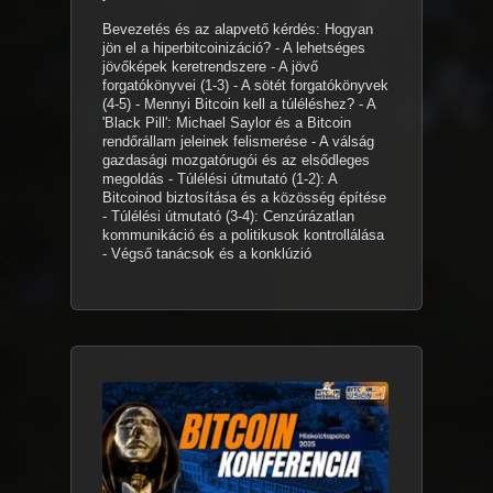
Bevezetés és az alapvető kérdés: Hogyan
jön el a hiperbitcoinizáció? - A lehetséges
jövőképek keretrendszere - A jövő
forgatókönyvei (1-3) - A sötét forgatókönyvek
(4-5) - Mennyi Bitcoin kell a túléléshez? - A
'Black Pill': Michael Saylor és a Bitcoin
rendőrállam jeleinek felismerése - A válság
gazdasági mozgatórugói és az elsődleges
megoldás - Túlélési útmutató (1-2): A
Bitcoinod biztosítása és a közösség építése
- Túlélési útmutató (3-4): Cenzúrázatlan
kommunikáció és a politikusok kontrollálása
- Végső tanácsok és a konklúzió