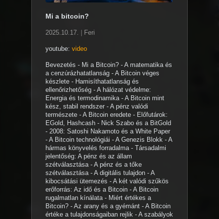
Mi a bitcoin?
2025.10.17.
|
Feri
youtube:
video
Bevezetés - Mi a Bitcoin? - A matematika és
a cenzúrázhatatlanság - A Bitcoin véges
készlete - Hamisíthatatlanság és
ellenőrizhetőség - A hálózat védelme:
Energia és termodinamika - A Bitcoin mint
kész, stabil rendszer - A pénz valódi
természete - A Bitcoin eredete - Előfutárok:
EGold, Hashcash - Nick Szabo és a BitGold
- 2008: Satoshi Nakamoto és a White Paper
- A Bitcoin technológiái - A Genezis Blokk - A
hármas könyvelés forradalma - Társadalmi
jelentőség: A pénz és az állam
szétválasztása - A pénz és a tőke
szétválasztása - A digitális tulajdon - A
kibocsátási ütemezés - A két valódi szűkös
erőforrás: Az idő és a Bitcoin - A Bitcoin
rugalmatlan kínálata - Miért értékes a
Bitcoin? - Az arany és a gyémánt - A Bitcoin
értéke a tulajdonságaiban rejlik - A szabályok