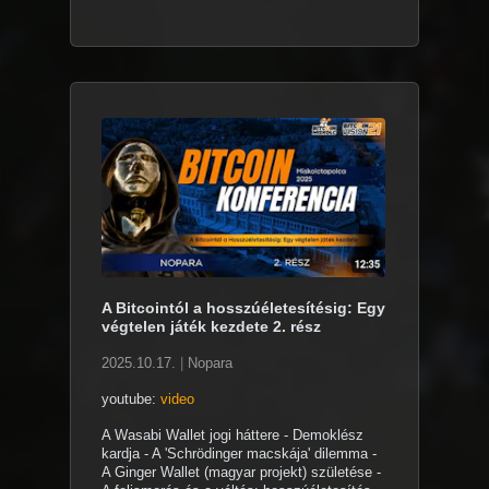
A Bitcointól a hosszúéletesítésig: Egy
végtelen játék kezdete 2. rész
2025.10.17.
|
Nopara
youtube:
video
A Wasabi Wallet jogi háttere - Demoklész
kardja - A 'Schrödinger macskája' dilemma -
A Ginger Wallet (magyar projekt) születése -