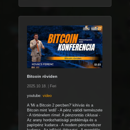
Bitcoin röviden
2025.10.18.
|
Feri
youtube:
video
A 'Mi a Bitcoin 2 percben?' kihívás és a
Bitcoin mint 'erdő' - A pénz valódi természete
- A történelem rímel: A pénzrontás ciklusai -
Az arany hordozhatósági problémája és a
papírpénz kudarca - A modern pénzrendszer
kudarca - Az infláció áldozatai - A megoldás -