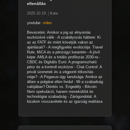
ellenállás
2025.10.19.
|
Kata
youtube:
video
Bevezetés: Amikor a jog az elnyomás
eszközévé válik - A szabályozás háttere: Ki
az az FATF és miért követjük vakon az
ajánlásait? - A megfigyelés evolúciója: Travel
Rule, MiCA és a pénzügyi karantén - A jövő
képe: AMLA és a totális profilozás 2030-ra -
CBDC és Digitális Euró: A programozható
pénz és a kontroll eszközei - Chat Control: A
privát üzenetek és a végponti titkosítás
vége? - A Pegasus-ügy tanulsága: Amikor az
állam a polgárai ellen fordul - Mi a szabadság
valójában? Döntés vs. Engedély - Bitcoin:
Nem spekuláció, hanem menekülőút és
technológiai szabadság - Zárógondolat: A
bizalom visszavétele és az igazság realitása