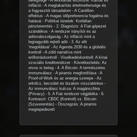
betegsége - A fenntartás eszközei: Kamat és
infláció - A megtakarítás értelmetlensége és
a fogyasztói társadalom - A Cantillon-
effektus - A magas időpreferencia fogalma és
hatásai - Politikai tünetek: Korlátlan
pénzteremtés - 2. Diagnózis: A Fiat-gépezet
szándékos - A rendszer irányítói és az
adósrabszolgaság - Az infláció mint a
legnagyobb rejtett adó - 3. Az elit
'megoldásai' - Az Agenda 2030 és a globális
kontroll - A zöld narratíva mint
erőforráskontroll - Viselkedéskontroll: A kínai
szociális kreditrendszer - Következtetés: Az
orvos is beteg - 4. A Bitcoin: A természetes
immunválasz - A piramis megfordítása - A
Proof-of-Work és az energia szerepe - Az
erkölcs, becsület és bizalom visszatérése -
Az immunválasz kulcsa: A magánszféra
(Privacy) - 5. A Fiat rendszer végjátéka - 6.
Kontraszt: CBDC (Kontroll) vs. Bitcoin
(Szuverenitás) - Összegzés: A piramis
megrepedezett