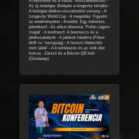
A felismerés és a váltás: hosszúéletesítés -
Az új stratégia: Belépés a longevity témába -
A biológiai életkor-visszafordító verseny - A
Longevity World Cup - A megoldás: Figyelni
az eredményeket - Kísérlet: Egy önkéntes
jelentkező - Az etikai dilemma: 'Pofán vágom
magát' - A kontraszt: A boxmeccs és a
játékszabályok - A játékok hatalma (Póker:
blöff vs. hazugság) - A hosszú életesítés
mint 'játék' - A kísérletezés és az örök élet
kulcsa - Zárszó és a Bitcoin QR kód
(Giveaway)