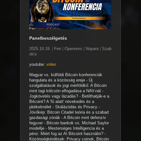
Panelbeszélgetés
2025.10.19.
|
Feri
|
Openoms
|
Nopara
|
Szab
olcs
youtube:
video
Magyar vs. külföldi Bitcoin konferenciák
hangulata és a közösség ereje - Új
szolgáltatások és jogi mérföldkő: A Bitcoin
mint tagi kölcsön elfogadása a NAV-nál -
Jogkövetés vagy lázadás? - Betilthatják-e a
Bitcoint? A 'fű alatt' növekedés és a
játékelmélet - Skálázódás és Privacy -
Jövőkép: Bitcoin Citadel teória és a szabad
gazdasági zónák - A Bitcoin mint defenzív
fegyver - Bitcoin bankok vs. Michael Saylor
modellje - Mesterséges Intelligencia és a
pénz: Miért fog az AI Bitcoint használni? -
Közönségkérdések: Privacy coinok, Bitcoin