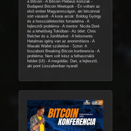
a Bitcoin - A Bitcoin Plebeus korszak -
Budapest Bitcoin Meetupok - Én voltam az
első ember Magyarországon, aki bitcoinnal
sört vásárolt - A korai arcok: Boldog György
és a hosszúéletesítés forradalma - A
fejlesztői probléma - A mentor: Nicola Doré
és a lehetőség Tokióban - Az ötlet: Chris
Belcher és a JoinMarket - A felismerés:
Hatalmas igény van az anonimitásra - A
Wasabi Wallet születése - Sztori: A
lisszaboni Breaking Bitcoin konferencia - A
probléma: Nem volt kész a felhasználói
felület (UI) - A megoldás: Dan, a fejlesztő,
aki pont Lisszabonban nyaralt