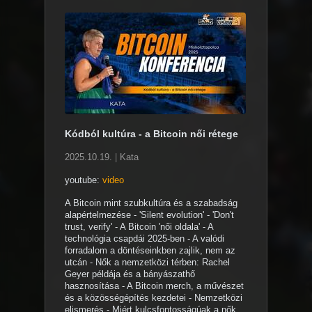
Kódból kultúra - a Bitcoin női rétege
2025.10.19.
|
Kata
youtube:
video
A Bitcoin mint szubkultúra és a szabadság
alapértelmezése - 'Silent evolution' - 'Don't
trust, verify' - A Bitcoin 'női oldala' - A
technológia csapdái 2025-ben - A valódi
forradalom a döntéseinkben zajlik, nem az
utcán - Nők a nemzetközi térben: Rachel
Geyer példája és a bányászathő
hasznosítása - A Bitcoin merch, a művészet
és a közösségépítés kezdetei - Nemzetközi
elismerés - Miért kulcsfontosságúak a nők