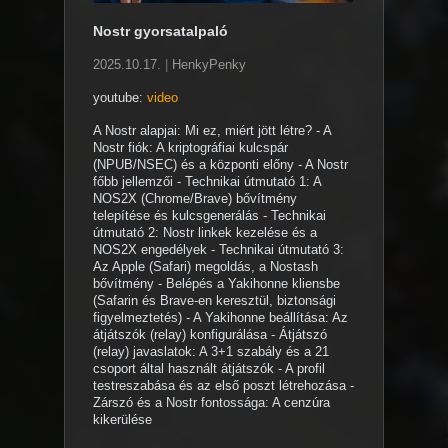
Nostr gyorsatalpaló
2025.10.17.
|
HenkyPenky
youtube:
video
A Nostr alapjai: Mi ez, miért jött létre? - A
Nostr fiók: A kriptográfiai kulcspár
(NPUB/NSEC) és a központi előny - A Nostr
főbb jellemzői - Technikai útmutató 1: A
NOS2X (Chrome/Brave) bővítmény
telepítése és kulcsgenerálás - Technikai
útmutató 2: Nostr linkek kezelése és a
NOS2X engedélyek - Technikai útmutató 3:
Az Apple (Safari) megoldás, a Nostash
bővítmény - Belépés a Yakihonne kliensbe
(Safarin és Brave-en keresztül, biztonsági
figyelmeztetés) - A Yakihonne beállítása: Az
átjátszók (relay) konfigurálása - Átjátszó
(relay) javaslatok: A 3+1 szabály és a 21
csoport által használt átjátszók - A profil
testreszabása és az első poszt létrehozása -
Zárszó és a Nostr fontossága: A cenzúra
kikerülése