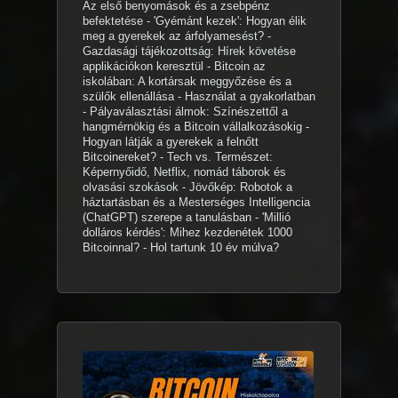
Az első benyomások és a zsebpénz
befektetése - 'Gyémánt kezek': Hogyan élik
meg a gyerekek az árfolyamesést? -
Gazdasági tájékozottság: Hírek követése
applikációkon keresztül - Bitcoin az
iskolában: A kortársak meggyőzése és a
szülők ellenállása - Használat a gyakorlatban
- Pályaválasztási álmok: Színészettől a
hangmérnökig és a Bitcoin vállalkozásokig -
Hogyan látják a gyerekek a felnőtt
Bitcoinereket? - Tech vs. Természet:
Képernyőidő, Netflix, nomád táborok és
olvasási szokások - Jövőkép: Robotok a
háztartásban és a Mesterséges Intelligencia
(ChatGPT) szerepe a tanulásban - 'Millió
dolláros kérdés': Mihez kezdenétek 1000
Bitcoinnal? - Hol tartunk 10 év múlva?