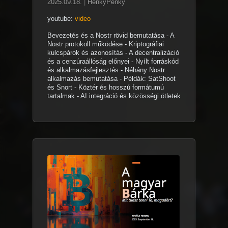
2025.09.18.
|
HenkyPenky
youtube:
video
Bevezetés és a Nostr rövid bemutatása - A
Nostr protokoll működése - Kriptográfiai
kulcspárok és azonosítás - A decentralizáció
és a cenzúraállóság előnyei - Nyílt forráskód
és alkalmazásfejlesztés - Néhány Nostr
alkalmazás bemutatása - Példák: SatShoot
és Snort - Köztér és hosszú formátumú
tartalmak - AI integráció és közösségi ötletek