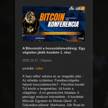
A Bitcointól a hosszúéletesítésig: Egy
végtelen játék kezdete 1. rész
2025.10.17.
|
Nopara
youtube:
video
A 'baro reflex' edzése és az öregedés jelei -
Az előadás születése: Panelbeszélgetés
helyett hosszúéletesítés? - Filozófiai kezdet:
Túl későn a tengerekhez, túl korán a
világűrhöz - A mi generációnk feladata: A
pénzügyi rendszer helyretétele - A kezdetek:
Műszaki Egyetem és Molnár Dávid - A
Gólyatábor-pillanat: Marihuána, Silk Road és