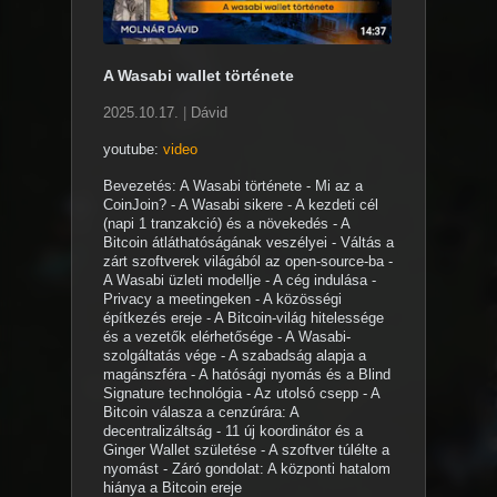
A Wasabi wallet története
2025.10.17.
|
Dávid
youtube:
video
Bevezetés: A Wasabi története - Mi az a
CoinJoin? - A Wasabi sikere - A kezdeti cél
(napi 1 tranzakció) és a növekedés - A
Bitcoin átláthatóságának veszélyei - Váltás a
zárt szoftverek világából az open-source-ba -
A Wasabi üzleti modellje - A cég indulása -
Privacy a meetingeken - A közösségi
építkezés ereje - A Bitcoin-világ hitelessége
és a vezetők elérhetősége - A Wasabi-
szolgáltatás vége - A szabadság alapja a
magánszféra - A hatósági nyomás és a Blind
Signature technológia - Az utolsó csepp - A
Bitcoin válasza a cenzúrára: A
decentralizáltság - 11 új koordinátor és a
Ginger Wallet születése - A szoftver túlélte a
nyomást - Záró gondolat: A központi hatalom
hiánya a Bitcoin ereje