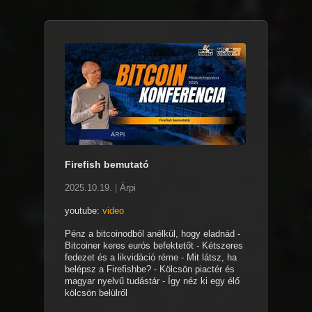
Firefish bemutató
2025.10.19.
|
Árpi
youtube:
video
Pénz a bitcoinodból anélkül, hogy eladnád -
Bitcoiner keres eurós befektetőt - Kétszeres
fedezet és a likvidáció réme - Mit látsz, ha
belépsz a Firefishbe? - Kölcsön piactér és
magyar nyelvű tudástár - Így néz ki egy élő
kölcsön belülről