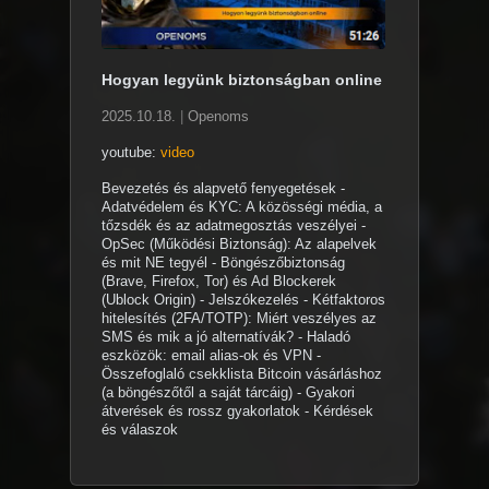
Hogyan legyünk biztonságban online
2025.10.18.
|
Openoms
youtube:
video
Bevezetés és alapvető fenyegetések -
Adatvédelem és KYC: A közösségi média, a
tőzsdék és az adatmegosztás veszélyei -
OpSec (Működési Biztonság): Az alapelvek
és mit NE tegyél - Böngészőbiztonság
(Brave, Firefox, Tor) és Ad Blockerek
(Ublock Origin) - Jelszókezelés - Kétfaktoros
hitelesítés (2FA/TOTP): Miért veszélyes az
SMS és mik a jó alternatívák? - Haladó
eszközök: email alias-ok és VPN -
Összefoglaló csekklista Bitcoin vásárláshoz
(a böngészőtől a saját tárcáig) - Gyakori
átverések és rossz gyakorlatok - Kérdések
és válaszok