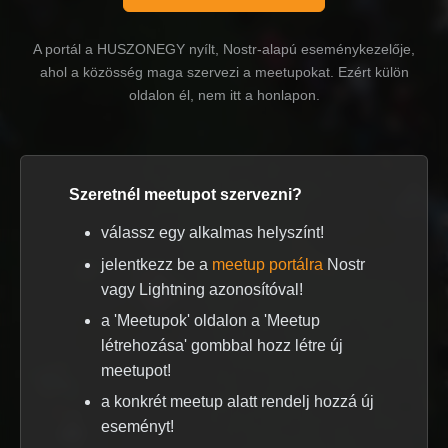
A portál a HUSZONEGY nyílt, Nostr-alapú eseménykezelője,
ahol a közösség maga szervezi a meetupokat. Ezért külön
oldalon él, nem itt a honlapon.
Szeretnél meetupot szervezni?
válassz egy alkalmas helyszínt!
jelentkezz be a
meetup portálra
Nostr
vagy Lightning azonosítóval!
a 'Meetupok' oldalon a 'Meetup
létrehozása' gombbal hozz létre új
meetupot!
a konkrét meetup alatt rendelj hozzá új
eseményt!