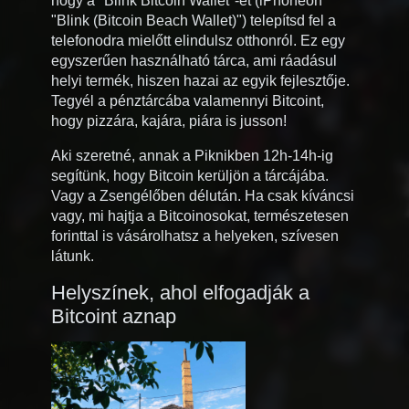
hogy a "Blink Bitcoin Wallet"-et (iPhoneon
"Blink (Bitcoin Beach Wallet)") telepítsd fel a
telefonodra mielőtt elindulsz otthonról. Ez egy
egyszerűen használható tárca, ami ráadásul
helyi termék, hiszen hazai az egyik fejlesztője.
Tegyél a pénztárcába valamennyi Bitcoint,
hogy pizzára, kajára, piára is jusson!
Aki szeretné, annak a Piknikben 12h-14h-ig
segítünk, hogy Bitcoin kerüljön a tárcájába.
Vagy a Zsengélőben délután. Ha csak kíváncsi
vagy, mi hajtja a Bitcoinosokat, természetesen
forinttal is vásárolhatsz a helyeken, szívesen
látunk.
Helyszínek, ahol elfogadják a
Bitcoint aznap