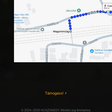
Támogass! ⚡
©️ 2024–2026 HUSZONEGY. Minden jog fenntartva.