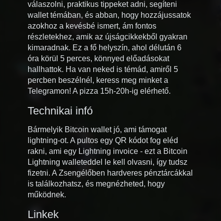
válaszolni, praktikus tippeket adni, segíteni
wallet témában, és abban, hogy hozzájussatok
azokhoz a kevésbé ismert, ám fontos
részletekhez, amik az újságcikkekből gyakran
kimaradnak. Ez a fő helyszín, ahol délután 6
óra körül 5 perces, könnyed előadásokat
hallhattok. Ha van neked is témád, amiről 5
percben beszélnél, keress meg minket a
Telegramon! A pizza 15h-20h-ig elérhető.
Technikai infó
Bármelyik Bitcoin wallet jó, ami támogat
lightning-ot. A pultos egy QR kódot fog eléd
rakni, ami egy Lightning invoice - ezt a Bitcoin
Lightning walleteddel le kell olvasni, így tudsz
fizetni. A Zsengélőben hardveres pénztárcákkal
is találkozhatsz, és megnézheted, hogy
működnek.
Linkek