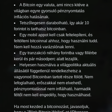
A Bitcoin egy valuta, ami nincs kitéve a
világban egyre gyorsuló pénznyomtatás
inflációs hatásának.
Tetszőlegesen darabolható, így akár 10
forintot is tarthatsz bitcoinban.
Egy mobil appot kell csak feltelepíteni, és
feltölteni bitcoinnal ahhoz, hogy használni tudd.
Nem kell hozzá varázslónak lenni.
Egy tranzakció néhány forintba vagy fillérbe
kerül és pár másodperc alatt lezajlik.
Helyesen használva a világpolitika aktuális
állásától függetlenül rendelkezhetsz a
vagyonod Bitcoinban tartott része fölött. Nem
lefoglalható, erőszakkal nem elvehető,
pénznyomtatással nem inflálható, harmadik
féltől nem kell engedély, hogy használhasd.
Ha most kezded a bitcoinozást, javasoljuk,