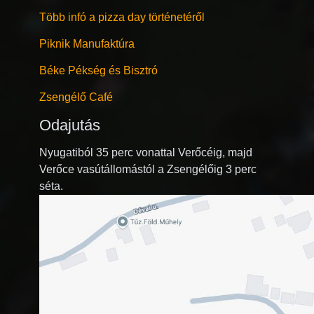
Több infó a pizza day történetéről
Piknik Manufaktúra
Béke Pékség és Bisztró
Zsengélő Café
Odajutás
Nyugatiból 35 perc vonattal Verőcéig, majd
Verőce vasútállomástól a Zsengélőig 3 perc
séta.