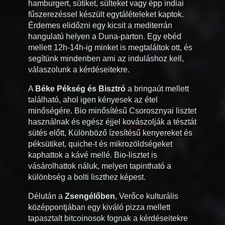
hamburgert, sütiket, sülteket vagy épp indiai
fűszerezéssel készült egytálételeket kaptok.
Érdemes elidőzni egy kicsit a mediterrán
hangulatú helyen a Duna-parton. Egy ebéd
mellett 12h-14h-ig minket is megtaláltok ott, és
segítünk mindenben ami az induláshoz kell,
válaszolunk a kérdéseitekre.
A
Béke Pékség és Bisztró
a bringaút mellett
található, ahol igen kényesek az étel
minőségére. Bio minősítésű Csorosznyai lisztet
használnak és egész éjjel kovászolják a tésztát
sütés előtt, Különböző ízesítésű kenyereket és
péksütiket, quiche-t és mikrozöldségeket
kaphattok a kávé mellé. Bio-lisztet is
vásárolhattok náluk, melyen tapintható a
különbség a bolti liszthez képest.
Délután a
Zsengélőben
, Verőce kulturális
középpontjában egy kiváló pizza mellett
tapasztalt bitcoinosok fognak a kérdéseitekre