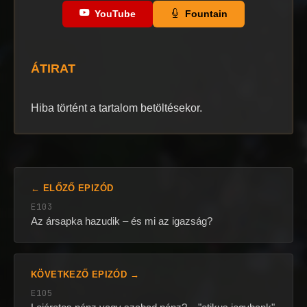
YouTube
Fountain
ÁTIRAT
Hiba történt a tartalom betöltésekor.
← ELŐZŐ EPIZÓD
E103
Az ársapka hazudik – és mi az igazság?
KÖVETKEZŐ EPIZÓD →
E105