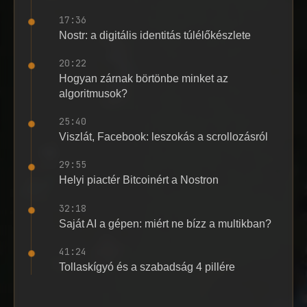
17:36
Nostr: a digitális identitás túlélőkészlete
20:22
Hogyan zárnak börtönbe minket az
algoritmusok?
25:40
Viszlát, Facebook: leszokás a scrollozásról
29:55
Helyi piactér Bitcoinért a Nostron
32:18
Saját AI a gépen: miért ne bízz a multikban?
41:24
Tollaskígyó és a szabadság 4 pillére