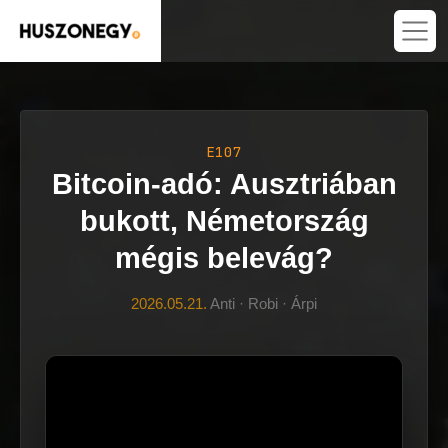
E107
Bitcoin-adó: Ausztriában
bukott, Németország
mégis belevág?
2026.05.21.
Anti · Robi · Árpi