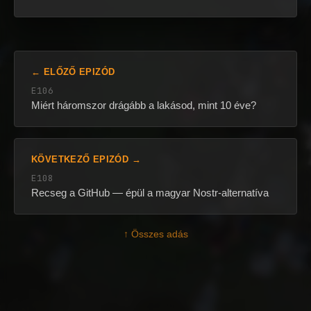
← ELŐZŐ EPIZÓD
E106
Miért háromszor drágább a lakásod, mint 10 éve?
KÖVETKEZŐ EPIZÓD →
E108
Recseg a GitHub — épül a magyar Nostr-alternatíva
↑ Összes adás