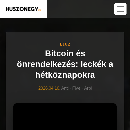
E102
Bitcoin és
önrendelkezés: leckék a
hétköznapokra
2026.04.16.
Anti · Five · Árpi