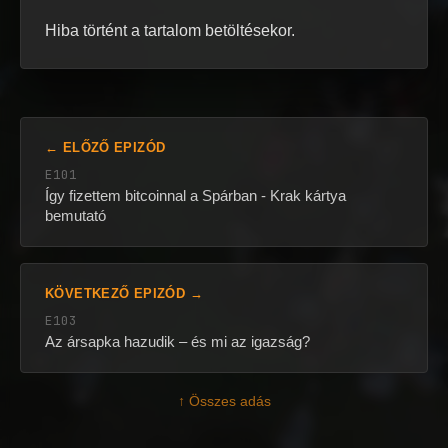
Hiba történt a tartalom betöltésekor.
← ELŐZŐ EPIZÓD
E101
Így fizettem bitcoinnal a Spárban - Krak kártya
bemutató
KÖVETKEZŐ EPIZÓD →
E103
Az ársapka hazudik – és mi az igazság?
↑ Összes adás