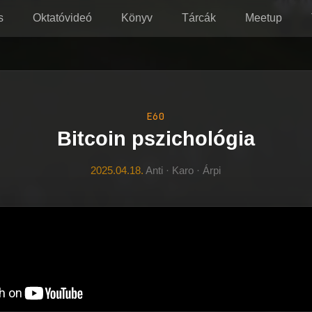
s
Oktatóvideó
Könyv
Tárcák
Meetup
E60
Bitcoin pszichológia
2025.04.18.
Anti · Karo · Árpi