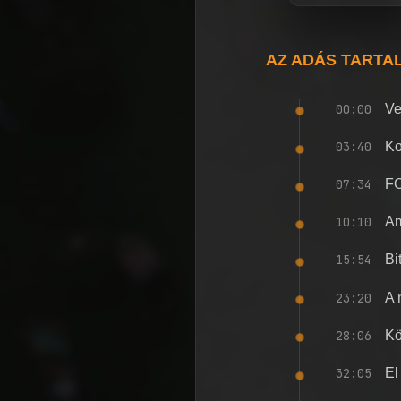
AZ ADÁS TARTA
00:00
Ve
03:40
Ko
07:34
FO
10:10
Am
15:54
Bi
23:20
A 
28:06
Kö
32:05
El