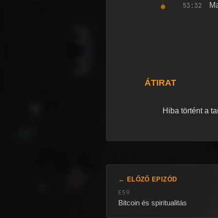
53:32
Ma
ÁTIRAT
Hiba történt a t
← ELŐZŐ EPIZÓD
E59
Bitcoin és spiritualitás