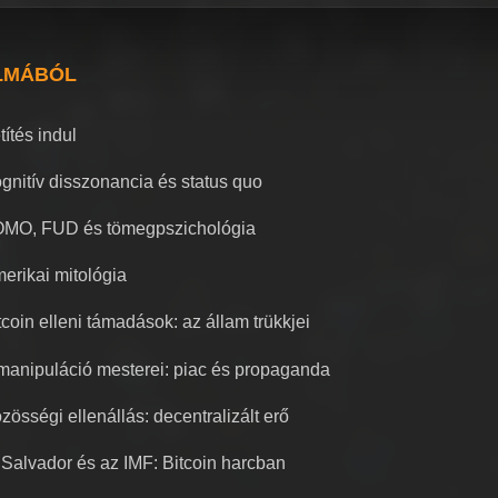
LMÁBÓL
títés indul
gnitív disszonancia és status quo
MO, FUD és tömegpszichológia
erikai mitológia
tcoin elleni támadások: az állam trükkjei
manipuláció mesterei: piac és propaganda
zösségi ellenállás: decentralizált erő
 Salvador és az IMF: Bitcoin harcban