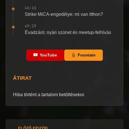
46:16
Strike MiCA-engedélye: mi van itthon?
49:19
Évadzáró: nyári szünet és meetup-felhívás
YouTube
Fountain
ÁTIRAT
Hiba történt a tartalom betöltésekor.
← ELŐZŐ EPIZÓD