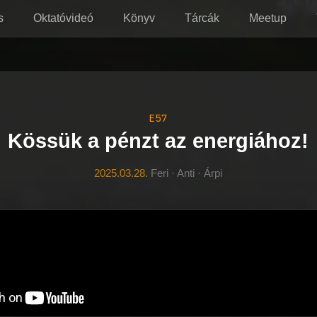
s
Oktatóvideó
Könyv
Tárcák
Meetup
E57
Kössük a pénzt az energiához!
2025.03.28.
Feri · Anti · Árpi