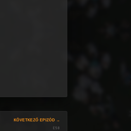
KÖVETKEZŐ EPIZÓD →
E58