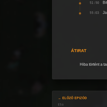
51:50
Bi
55:03
Ja
ÁTIRAT
Hiba történt a t
← ELŐZŐ EPIZÓD
E56