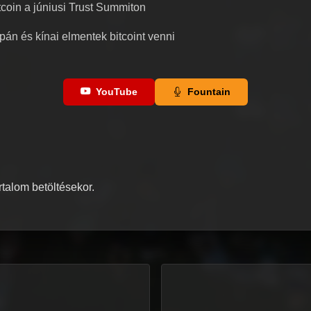
tcoin a júniusi Trust Summiton
pán és kínai elmentek bitcoint venni
YouTube
Fountain
artalom betöltésekor.