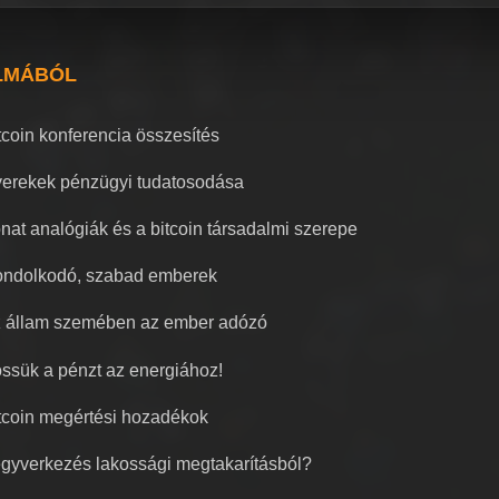
LMÁBÓL
tcoin konferencia összesítés
erekek pénzügyi tudatosodása
nat analógiák és a bitcoin társadalmi szerepe
ndolkodó, szabad emberek
 állam szemében az ember adózó
ssük a pénzt az energiához!
tcoin megértési hozadékok
gyverkezés lakossági megtakarításból?