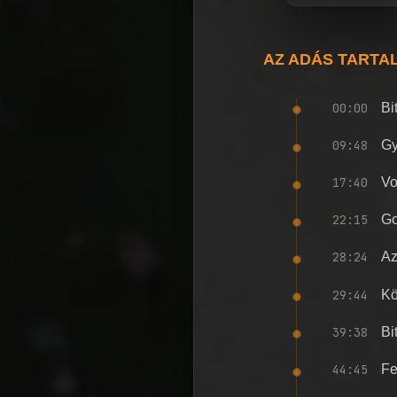
AZ ADÁS TARTA
00:00
Bi
09:48
Gy
17:40
Vo
22:15
Go
28:24
Az
29:44
Kö
39:38
Bi
44:45
Fe