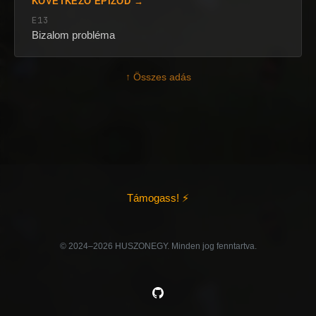
KÖVETKEZŐ EPIZÓD →
E13
Bizalom probléma
↑ Összes adás
Támogass! ⚡
©️ 2024–2026 HUSZONEGY. Minden jog fenntartva.