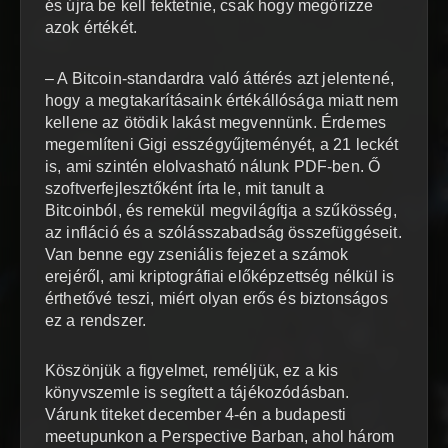
és újra be kell fektetnie, csak hogy megőrizze
azok értékét.
– A Bitcoin-standardra való áttérés azt jelentené,
hogy a megtakarításaink értékállósága miatt nem
kellene az ötödik lakást megvennünk. Érdemes
megemlíteni Gigi esszégyűjteményét, a 21 leckét
is, ami szintén elolvasható nálunk PDF-ben. Ő
szoftverfejlesztőként írta le, mit tanult a
Bitcoinból, és remekül megvilágítja a szűkösség,
az infláció és a szólásszabadság összefüggéseit.
Van benne egy zseniális fejezet a számok
erejéről, ami kriptográfiai előképzettség nélkül is
érthetővé teszi, miért olyan erős és biztonságos
ez a rendszer.
Köszönjük a figyelmet, reméljük, ez a kis
könyvszemle is segített a tájékozódásban.
Várunk titeket december 4-én a budapesti
meetupunkon a Perspective Barban, ahol három