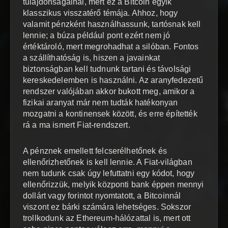
tulajdonságainál, mert ez a Bitcoin egyik
klasszikus visszatérő témája. Ahhoz, hogy
valamit pénzként használhassunk, tartósnak kell
lennie; a búza például pont ezért nem jó
értéktároló, mert megrohadhat a silóban. Fontos
a szállíthatóság is, hiszen a javainkat
biztonságban kell tudnunk tartani és távolsági
kereskedelemben is használni. Az aranyfedezetű
rendszer valójában akkor bukott meg, amikor a
fizikai aranyat már nem tudták hatékonyan
mozgatni a kontinensek között, és erre építették
rá a ma ismert Fiat-rendszert.
A pénznek emellett felcserélhetőnek és
ellenőrizhetőnek is kell lennie. A Fiat-világban
nem tudunk csak úgy lefuttatni egy kódot, hogy
ellenőrizzük, melyik központi bank éppen mennyi
dollárt vagy forintot nyomtatott, a Bitcoinnál
viszont ez bárki számára lehetséges. Sokszor
trollkodunk az Ethereum-hálózattal is, mert ott