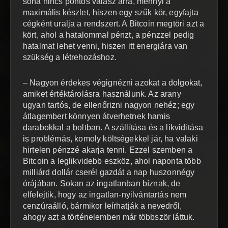
soha nincs pontos válasz arra, mennyi a
maximális készlet, hiszen egy szűk kör, egyfajta
cégként uralja a rendszert. A Bitcoin megtöri azt a
kört, ahol a hatalommal pénzt, a pénzzel pedig
hatalmat lehet venni, hiszen itt energiára van
szükség a létrehozáshoz.
– Nagyon érdekes végignézni azokat a dolgokat,
amiket értéktárolásra használunk. Az arany
ugyan tartós, de ellenőrizni nagyon nehéz; egy
átlagembert könnyen átverhetnek hamis
darabokkal a boltban. A szállítása és a likviditása
is problémás, komoly költségekkel jár, ha valaki
hirtelen pénzzé akarja tenni. Ezzel szemben a
Bitcoin a leglikvidebb eszköz, ahol naponta több
milliárd dollár cserél gazdát a nap huszonnégy
órájában. Sokan az ingatlanban bíznak, de
elfelejtik, hogy az ingatlan-nyilvántartás nem
cenzúraálló, bármikor leírhatják a nevedről,
ahogy azt a történelemben már többször láttuk.