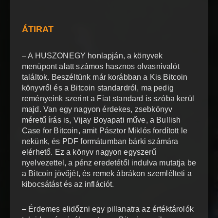
ÁTIRAT
– A HUSZONEGY honlapján, a könyvek
menüpont alatt számos hasznos olvasnivalót
találtok. Beszéltünk már korábban a Kis Bitcoin
könyvről és a Bitcoin standardról, ma pedig
reményeink szerint a Fiat standard is szóba kerül
majd. Van egy nagyon érdekes, zsebkönyv
méretű írás is, Vijay Boyapati műve, a Bullish
Case for Bitcoin, amit Pásztor Miklós fordított le
nekünk, és PDF formátumban bárki számára
elérhető. Ez a könyv nagyon egyszerű
nyelvezettel, a pénz eredetétől indulva mutatja be
a Bitcoin jövőjét, és remek ábrákon szemlélteti a
kibocsátást és az inflációt.
– Érdemes elidőzni egy pillanatra az értéktárolók