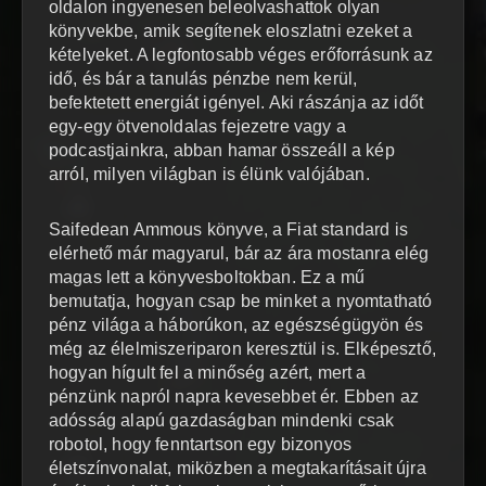
oldalon ingyenesen beleolvashattok olyan
könyvekbe, amik segítenek eloszlatni ezeket a
kételyeket. A legfontosabb véges erőforrásunk az
idő, és bár a tanulás pénzbe nem kerül,
befektetett energiát igényel. Aki rászánja az időt
egy-egy ötvenoldalas fejezetre vagy a
podcastjainkra, abban hamar összeáll a kép
arról, milyen világban is élünk valójában.
Saifedean Ammous könyve, a Fiat standard is
elérhető már magyarul, bár az ára mostanra elég
magas lett a könyvesboltokban. Ez a mű
bemutatja, hogyan csap be minket a nyomtatható
pénz világa a háborúkon, az egészségügyön és
még az élelmiszeriparon keresztül is. Elképesztő,
hogyan hígult fel a minőség azért, mert a
pénzünk napról napra kevesebbet ér. Ebben az
adósság alapú gazdaságban mindenki csak
robotol, hogy fenntartson egy bizonyos
életszínvonalat, miközben a megtakarításait újra