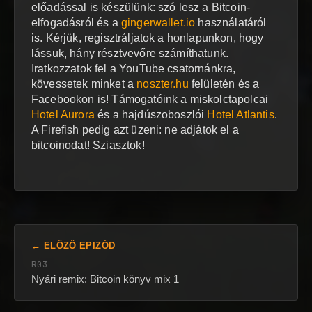
előadással is készülünk: szó lesz a Bitcoin-
elfogadásról és a
gingerwallet.io
használatáról
is. Kérjük, regisztráljatok a honlapunkon, hogy
lássuk, hány résztvevőre számíthatunk.
Iratkozzatok fel a YouTube csatornánkra,
kövessetek minket a
noszter.hu
felületén és a
Facebookon is! Támogatóink a miskolctapolcai
Hotel Aurora
és a hajdúszoboszlói
Hotel Atlantis
.
A Firefish pedig azt üzeni: ne adjátok el a
bitcoinodat! Sziasztok!
← ELŐZŐ EPIZÓD
R03
Nyári remix: Bitcoin könyv mix 1