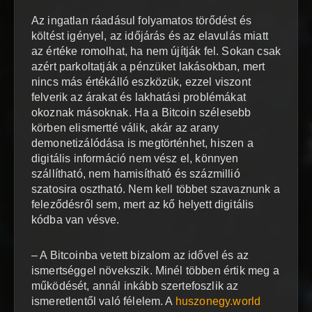
Az ingatlan ráadásul folyamatos törődést és
költést igényel, az időjárás és az elavulás miatt
az értéke romolhat, ha nem újítják fel. Sokan csak
azért parkoltatják a pénzüket lakásokban, mert
nincs más értékálló eszközük, ezzel viszont
felverik az árakat és lakhatási problémákat
okoznak másoknak. Ha a Bitcoin szélesebb
körben elismertté válik, akár az arany
demonetizálódása is megtörténhet, hiszen a
digitális információ nem vész el, könnyen
szállítható, nem hamisítható és százmillió
szatosira osztható. Nem kell többet szavaznunk a
feleződésről sem, mert az kő helyett digitális
kódba van vésve.
– A Bitcoinba vetett bizalom az idővel és az
ismertséggel növekszik. Minél többen értik meg a
működését, annál inkább szertefoszlik az
ismeretlentől való félelem. A
huszonegy.world