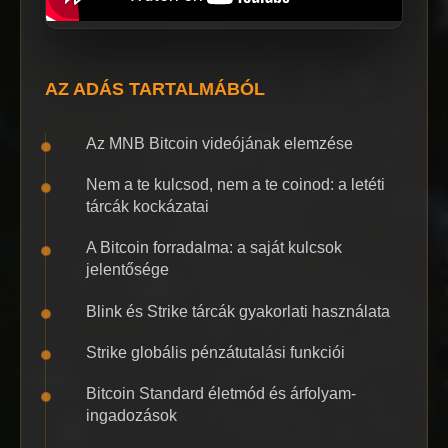
AZ ADÁS TARTALMÁBÓL
Az MNB Bitcoin videójának elemzése
Nem a te kulcsod, nem a te coinod: a letéti
tárcák kockázatai
A Bitcoin forradalma: a saját kulcsok
jelentősége
Blink és Strike tárcák gyakorlati használata
Strike globális pénzátutalási funkciói
Bitcoin Standard életmód és árfolyam-
ingadozások