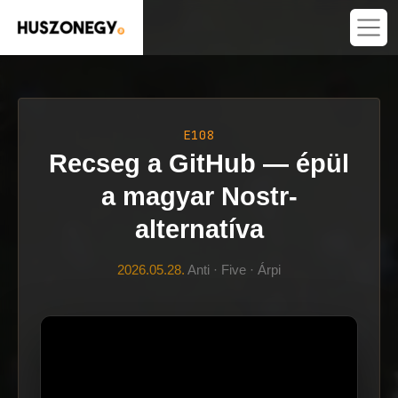
E108
Recseg a GitHub — épül
a magyar Nostr-
alternatíva
2026.05.28.
Anti · Five · Árpi