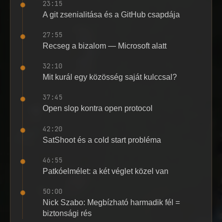
23:15
A git zsenialitása és a GitHub csapdája
27:55
Recseg a bizalom — Microsoft alatt
32:10
Mit kurál egy közösség saját kulccsal?
37:45
Open slop kontra open protocol
42:20
SatShoot és a cold start probléma
46:55
Patkóelmélet: a két véglet közel van
50:00
Nick Szabo: Megbízható harmadik fél =
biztonsági rés