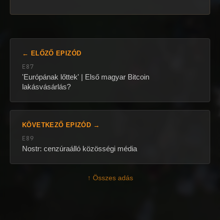
← ELŐZŐ EPIZÓD
E87
'Európának lőttek' | Első magyar Bitcoin
lakásvásárlás?
KÖVETKEZŐ EPIZÓD →
E89
Nostr: cenzúraálló közösségi média
↑ Összes adás