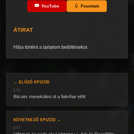
YouTube
Fountain
ÁTIRAT
Hiba történt a tartalom betöltésekor.
← ELŐZŐ EPIZÓD
E75
Bitcoin: menekülési út a fiatvihar előtt
KÖVETKEZŐ EPIZÓD →
E77