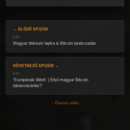
← ELŐZŐ EPIZÓD
E85
Magyar titánium lapka & Bitcoin tanácsadás
KÖVETKEZŐ EPIZÓD →
E87
'Európának lőttek' | Első magyar Bitcoin
lakásvásárlás?
↑ Összes adás