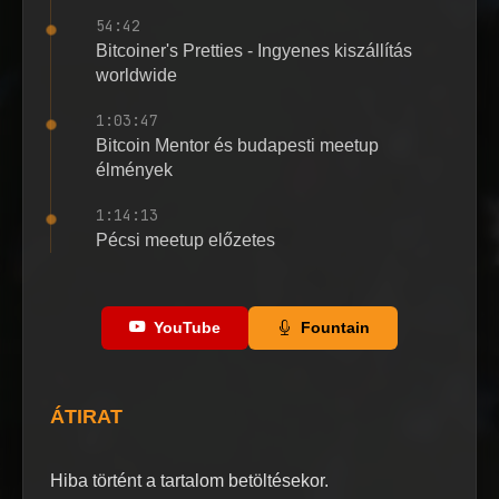
54:42
Bitcoiner's Pretties - Ingyenes kiszállítás
worldwide
1:03:47
Bitcoin Mentor és budapesti meetup
élmények
1:14:13
Pécsi meetup előzetes
YouTube
Fountain
ÁTIRAT
Hiba történt a tartalom betöltésekor.