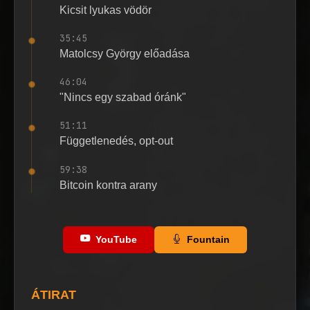
Kicsit lyukas vödör
35:45
Matolcsy György előadása
46:04
"Nincs egy szabad óránk"
51:11
Függetlenedés, opt-out
59:38
Bitcoin kontra arany
YouTube
Fountain
ÁTIRAT