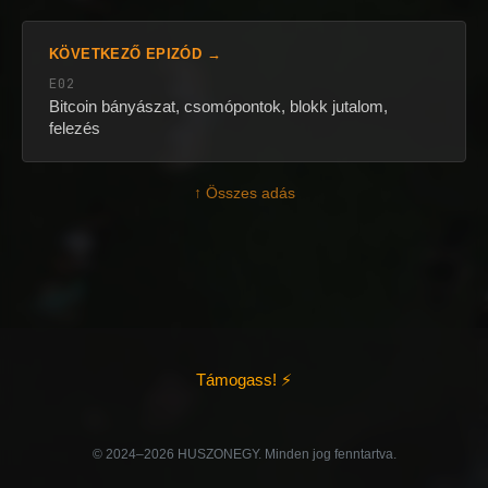
KÖVETKEZŐ EPIZÓD →
E02
Bitcoin bányászat, csomópontok, blokk jutalom,
felezés
↑ Összes adás
Támogass! ⚡
©️ 2024–2026 HUSZONEGY. Minden jog fenntartva.