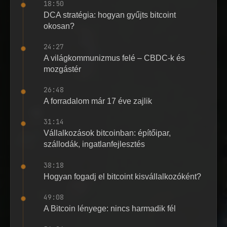
18:50
DCA stratégia: hogyan gyűjts bitcoint
okosan?
24:27
A világkommunizmus felé – CBDC-k és
mozgástér
26:48
A forradalom már 17 éve zajlik
31:14
Vállalkozások bitcoinban: építőipar,
szállodák, ingatlanfejlesztés
38:18
Hogyan fogadj el bitcoint kisvállalkozóként?
49:08
A Bitcoin lényege: nincs harmadik fél