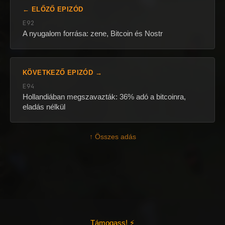
← ELŐZŐ EPIZÓD
E92
A nyugalom forrása: zene, Bitcoin és Nostr
KÖVETKEZŐ EPIZÓD →
E94
Hollandiában megszavazták: 36% adó a bitcoinra,
eladás nélkül
↑ Összes adás
Támogass! ⚡