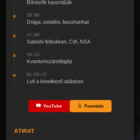
Bűnözők használják
38:08
Drága, volatilis, bezuhanhat
47:08
Satoshi felbukkan, CIA, NSA
55:12
Kvantumszámítógép
01:03:37
Lufi a következő adásban
YouTube
Fountain
ÁTIRAT