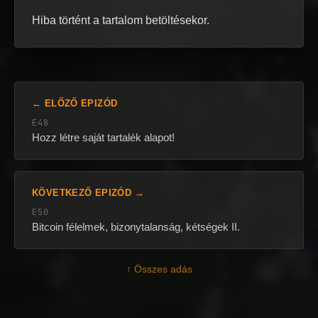
Hiba történt a tartalom betöltésekor.
← ELŐZŐ EPIZÓD
E48
Hozz létre saját tartalék alapot!
KÖVETKEZŐ EPIZÓD →
E50
Bitcoin félelmek, bizonytalanság, kétségek II.
↑ Összes adás