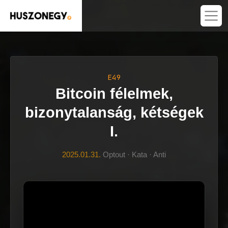
E49
Bitcoin félelmek,
bizonytalanság, kétségek
I.
2025.01.31.
Optout · Kata · Anti