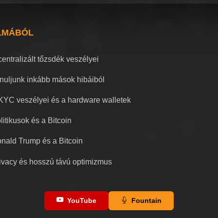
LMÁBÓL
centralizált tőzsdék veszélyei
nuljunk inkább mások hibáiból
KYC veszélyei és a hardware walletek
litikusok és a Bitcoin
nald Trump és a Bitcoin
ivacy és hosszú távú optimizmus
YouTube
Fountain