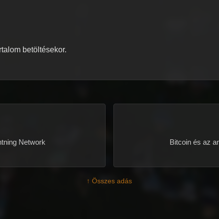
artalom betöltésekor.
htning Network
Bitcoin és az a
↑ Összes adás