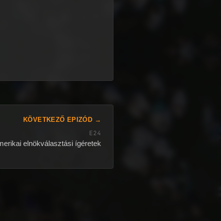
KÖVETKEZŐ EPIZÓD →
E24
merikai elnökválasztási ígéretek