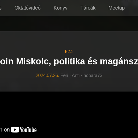
s
Oktatóvideó
Könyv
Tárcák
Meetup
E23
coin Miskolc, politika és magánsz
2024.07.26.
Feri · Anti · nopara73