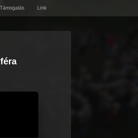
Támogatás
Link
féra