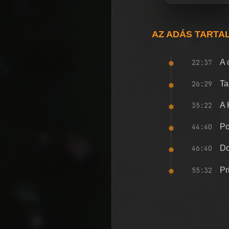
AZ ADÁS TARTA
22:37
A 
26:29
Ta
35:22
A 
44:40
Po
46:40
Do
55:32
Pr