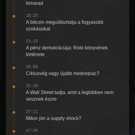
kimarad
18:25
A bitcoin megváltoztatja a fogyasztói
szokásokat
23:25
A pénz demokráciája: Robi könyvének
története
30:00
Ciklusvég vagy újabb medvepiac?
32:30
A Wall Street tudja, amit a legtöbben nem
vesznek észre
37:11
Mikor jön a supply shock?
47:39