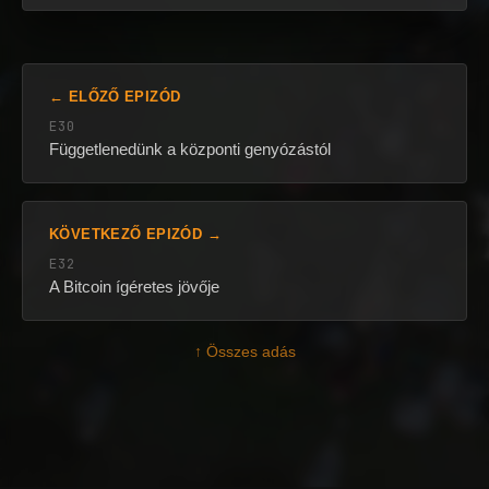
← ELŐZŐ EPIZÓD
E30
Függetlenedünk a központi genyózástól
KÖVETKEZŐ EPIZÓD →
E32
A Bitcoin ígéretes jövője
↑ Összes adás