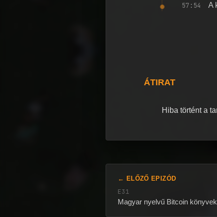
57:54
A 
ÁTIRAT
Hiba történt a t
← ELŐZŐ EPIZÓD
E31
Magyar nyelvű Bitcoin könyvek