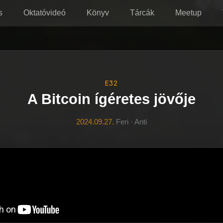
s
Oktatóvideó
Könyv
Tárcák
Meetup
E32
A Bitcoin ígéretes jövője
2024.09.27.
Feri · Anti