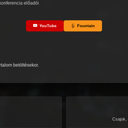
konferencia előadói
YouTube
Fountain
artalom betöltésekor.
Csajok, 