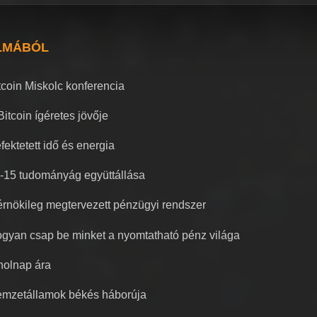
LMÁBÓL
tcoin Miskolc konferencia
Bitcoin ígéretes jövője
fektetett idő és energia
-15 tudományág együttállása
rnökileg megtervezett pénzügyi rendszer
gyan csap be minket a nyomtatható pénz világa
holnap ára
mzetállamok békés háborúja