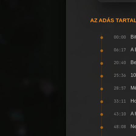
AZ ADÁS TARTA
00:00
Bi
06:17
A 
20:40
Be
25:36
10
28:57
Mé
33:11
Ho
43:10
A 
48:08
Ne