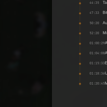
44:35
Ta
47:33
Bi
50:20
Au
52:20
Mi
01:00:29
A
01:04:08
A
01:15:33
E
01:18:36
U
01:20:45
M