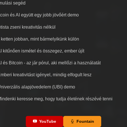
nulási segéd
tcoin és AI együtt egy jobb jövőért demo
tista zseni kreativitás nélkül
 ketten jobban, mint bármelyikünk külön
I kitűnően ismétel és összegez, ember újít
I és Bitcoin - az jár pórul, aki mellőzi a használatát
mberi kreativitást igényel, mindig elfogult lesz
niverzális alapjövedelem (UBI) demo
indenki keresse meg, hogy tudja életének részévé tenni
YouTube
Fountain