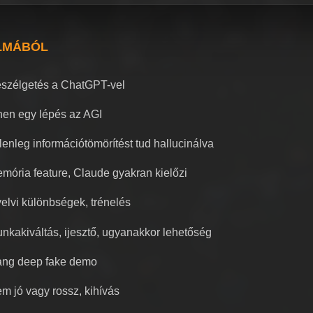
LMÁBÓL
szélgetés a ChatGPT-vel
nen egy lépés az AGI
lenleg információtömörítést tud hallucinálva
mória feature, Claude gyakran kielőzi
elvi különbségek, trénelés
nkakiváltás, ijesztő, ugyanakkor lehetőség
ng deep fake demo
m jó vagy rossz, kihívás