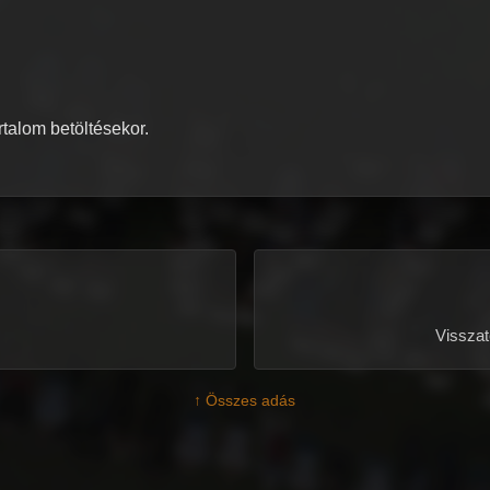
artalom betöltésekor.
Visszate
↑ Összes adás