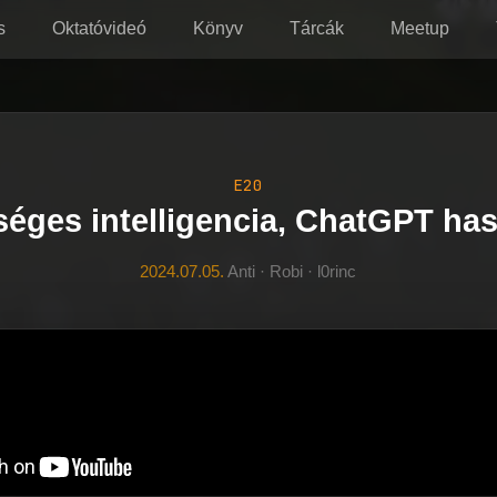
s
Oktatóvideó
Könyv
Tárcák
Meetup
E20
séges intelligencia, ChatGPT has
2024.07.05.
Anti · Robi · l0rinc