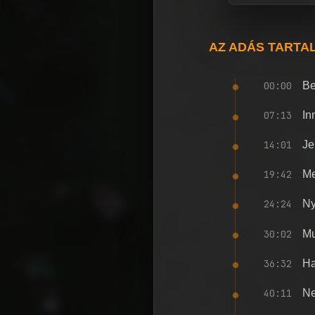
AZ ADÁS TARTA
00:00
Be
07:13
In
14:01
Je
19:42
Me
24:24
Ny
30:02
Mu
36:32
Ha
40:11
Ne