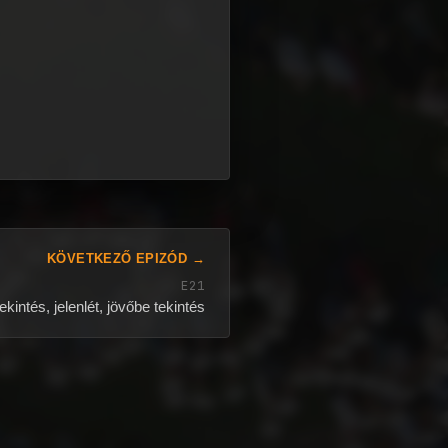
KÖVETKEZŐ EPIZÓD →
E21
kintés, jelenlét, jövőbe tekintés