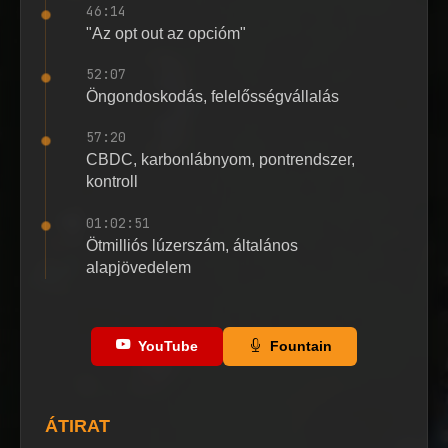
46:14
"Az opt out az opcióm"
52:07
Öngondoskodás, felelősségvállalás
57:20
CBDC, karbonlábnyom, pontrendszer,
kontroll
01:02:51
Ötmilliós lúzerszám, általános
alapjövedelem
YouTube
Fountain
ÁTIRAT