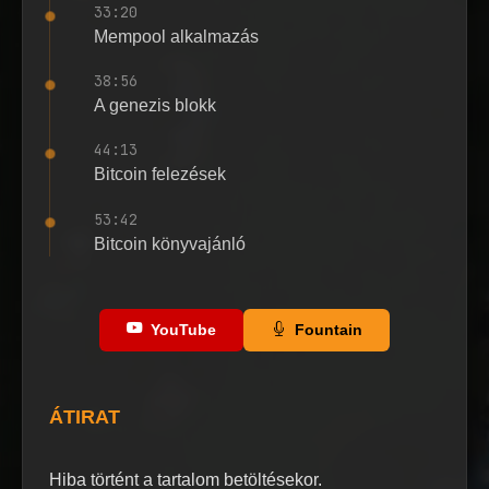
33:20
Mempool alkalmazás
38:56
A genezis blokk
44:13
Bitcoin felezések
53:42
Bitcoin könyvajánló
YouTube
Fountain
ÁTIRAT
Hiba történt a tartalom betöltésekor.