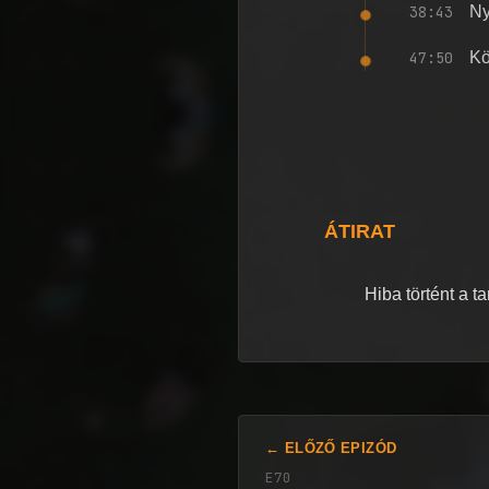
38:43
Ny
47:50
Kö
ÁTIRAT
Hiba történt a t
← ELŐZŐ EPIZÓD
E70