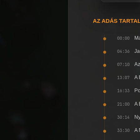
AZ ADÁS TARTA
00:00
Ma
04:36
Ja
07:10
Az
13:07
A 
16:33
Po
21:00
A 
30:14
Ny
33:30
A 