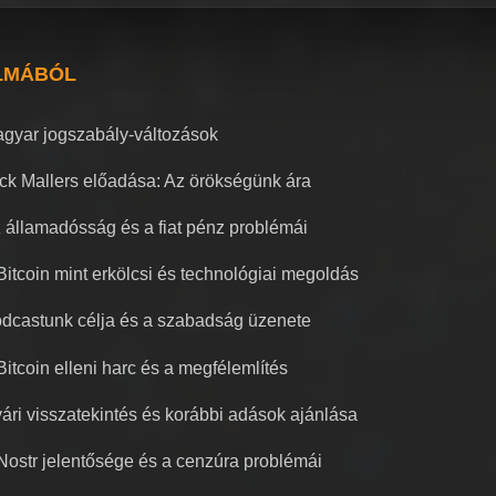
LMÁBÓL
gyar jogszabály-változások
ck Mallers előadása: Az örökségünk ára
 államadósság és a fiat pénz problémái
Bitcoin mint erkölcsi és technológiai megoldás
dcastunk célja és a szabadság üzenete
Bitcoin elleni harc és a megfélemlítés
ári visszatekintés és korábbi adások ajánlása
Nostr jelentősége és a cenzúra problémái