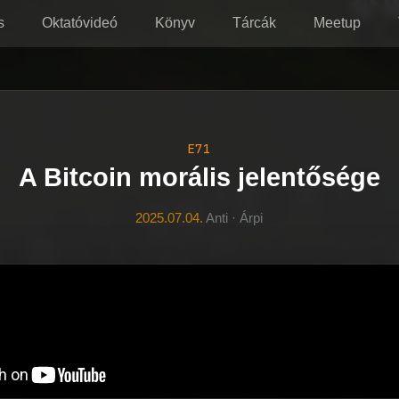
s
Oktatóvideó
Könyv
Tárcák
Meetup
E71
A Bitcoin morális jelentősége
2025.07.04.
Anti · Árpi