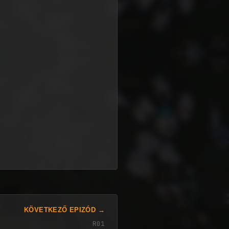
KÖVETKEZŐ EPIZÓD →
R01