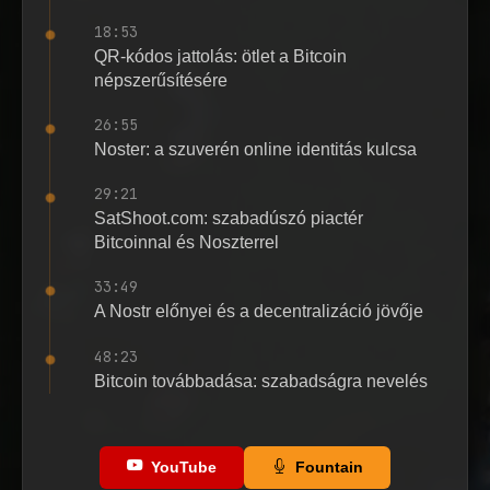
18:53
QR-kódos jattolás: ötlet a Bitcoin
népszerűsítésére
26:55
Noster: a szuverén online identitás kulcsa
29:21
SatShoot.com: szabadúszó piactér
Bitcoinnal és Noszterrel
33:49
A Nostr előnyei és a decentralizáció jövője
48:23
Bitcoin továbbadása: szabadságra nevelés
YouTube
Fountain