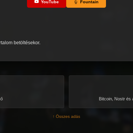
YouTube
Fountain
artalom betöltésekor.
vő
Bitcoin, Nostr és
↑ Összes adás