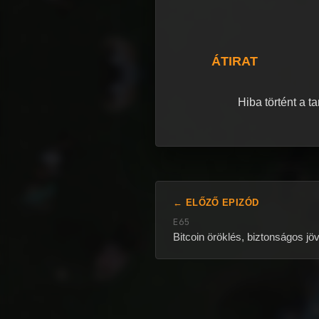
ÁTIRAT
Hiba történt a t
← ELŐZŐ EPIZÓD
E65
Bitcoin öröklés, biztonságos jö