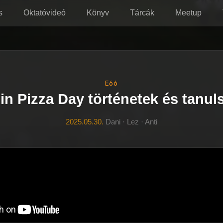
s
Oktatóvideó
Könyv
Tárcák
Meetup
E66
in Pizza Day történetek és tanu
2025.05.30.
Dani · Lez · Anti