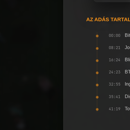
AZ ADÁS TARTA
00:00
Bi
08:21
Jo
16:24
Bl
24:23
BT
32:55
In
35:41
Di
41:19
To