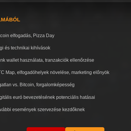
LMÁBÓL
tcoin elfogadás, Pizza Day
gi és technikai kihívások
ink wallet használata, tranzakciók ellenőrzése
C Map, elfogadóhelyek növelése, marketing előnyök
gatlan vs. Bitcoin, forgalomképesség
gitális euró bevezetésének potenciális hatásai
vábbi események szervezése kezdőknek