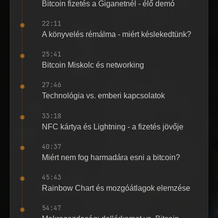
Bitcoin fizetés a Giganetnél - élő demó
22:11
A könyvelés rémálma - miért késlekedtünk?
25:41
Bitcoin Miskolc és networking
27:46
Technológia vs. emberi kapcsolatok
33:18
NFC kártya és Lightning - a fizetés jövője
40:37
Miért nem fog harmadára esni a bitcoin?
45:43
Rainbow Chart és mozgóátlagok elemzése
54:47