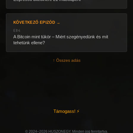
KÖVETKEZŐ EPIZÓD →
E84
A Bitcoin mint tükör – Miért szegényedünk és mit
tehetünk ellene?
↑ Összes adás
Támogass! ⚡
©️ 2024–2026 HUSZONEGY. Minden jog fenntartva.