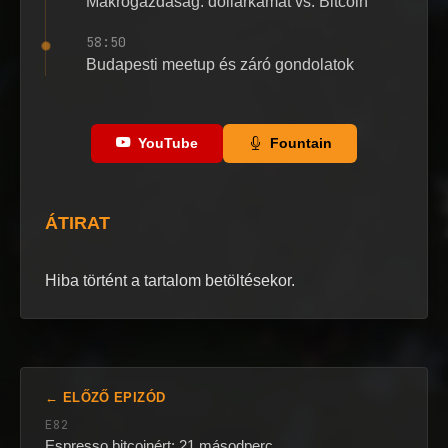
Makrogazdaság: dollárkamat vs. Bitcoin
58:50
Budapesti meetup és záró gondolatok
YouTube
Fountain
ÁTIRAT
Hiba történt a tartalom betöltésekor.
← ELŐZŐ EPIZÓD
E82
Espresso bitcoinért: 21 másodperc