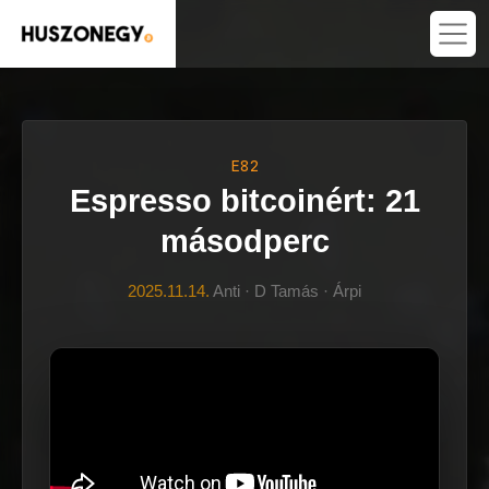
E82
Espresso bitcoinért: 21
másodperc
2025.11.14.
Anti · D Tamás · Árpi