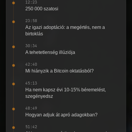
12:23
250 000 szatosi
23:58
Az igazi adoptáció: a megértés, nem a
birtoklás
30:34
A tehetetlenség illúziója
42:40
Mi hiányzik a Bitcoin oktatásból?
45:13
Ha nem kapsz évi 10-15% béremelést,
szegényedsz
48:49
Hogyan adjuk át apró adagokban?
51:42