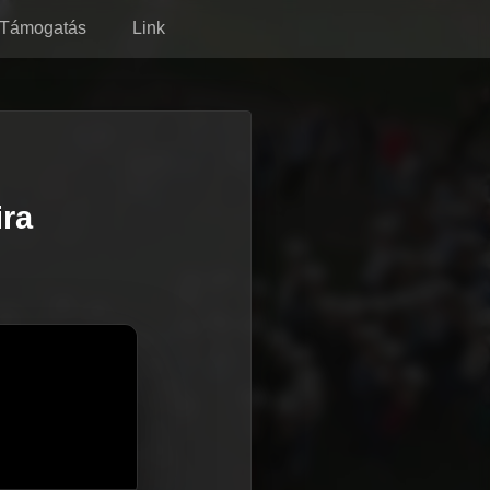
Támogatás
Link
ira