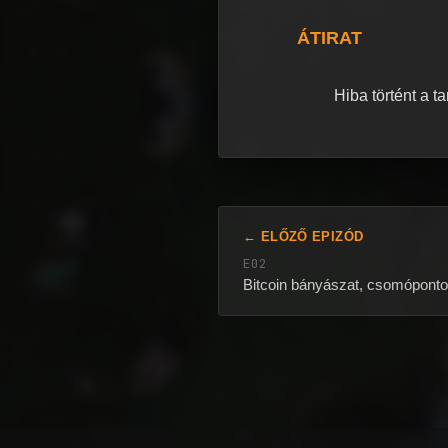
ÁTIRAT
Hiba történt a t
← ELŐZŐ EPIZÓD
E02
Bitcoin bányászat, csomópontok