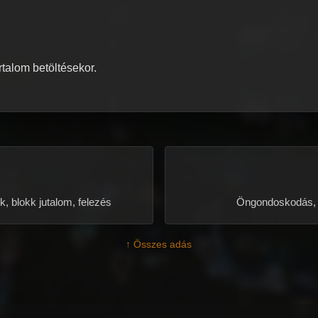
artalom betöltésekor.
, blokk jutalom, felezés
Öngondoskodás, m
↑ Összes adás