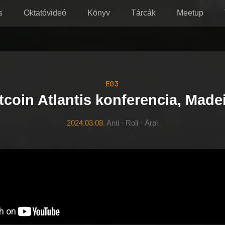
s
Oktatóvideó
Könyv
Tárcák
Meetup
E03
tcoin Atlantis konferencia, Made
2024.03.08.
Anti · Roli · Árpi