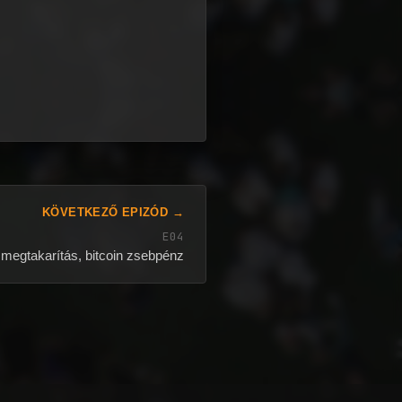
KÖVETKEZŐ EPIZÓD →
E04
egtakarítás, bitcoin zsebpénz