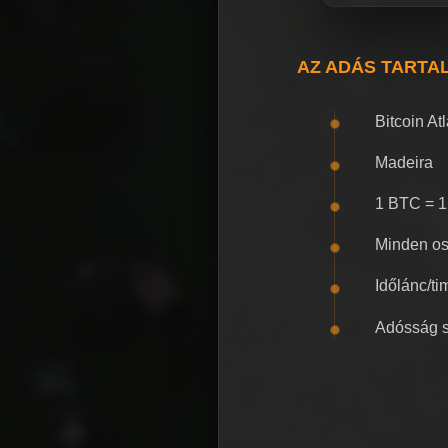
AZ ADÁS TARTA
Bitcoin At
Madeira
1 BTC = 
Minden osz
Időlánc/t
Adósság s