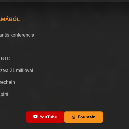
LMÁBÓL
lantis konferencia
1 BTC
tva 21 millióval
imechain
pirál
YouTube
Fountain