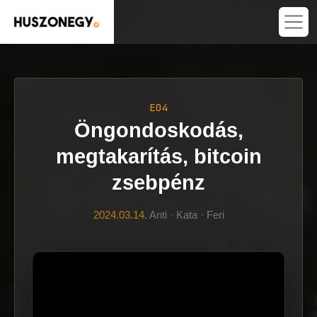
E04
Öngondoskodás,
megtakarítás, bitcoin
zsebpénz
2024.03.14.
Anti · Kata · Feri