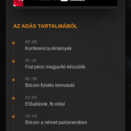
AZ ADÁS TARTALMÁBÓL
00:00
Konferencia élmények
04:24
Fiat pénz megjavító készülék
06:50
Bitcoin fizetés bemutató
13:05
Előadások, fb oldal
18:45
Bitcoin a német parlamentben