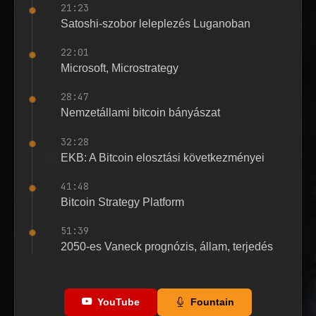
21:23
Satoshi-szobor leleplezés Luganoban
22:01
Microsoft, Microstrategy
28:47
Nemzetállami bitcoin bányászat
32:28
EKB: A Bitcoin elosztási következményei
41:48
Bitcoin Strategy Platform
51:39
2050-es Vaneck prognózis, állam, terjedés
YouTube
Fountain