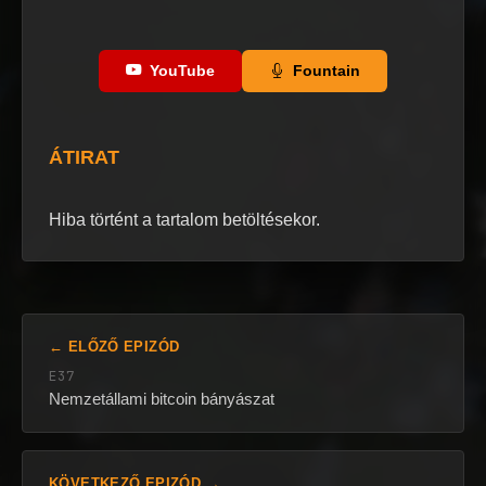
YouTube
Fountain
ÁTIRAT
Hiba történt a tartalom betöltésekor.
← ELŐZŐ EPIZÓD
E37
Nemzetállami bitcoin bányászat
KÖVETKEZŐ EPIZÓD →