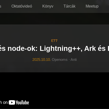
s
Oktatóvideó
Könyv
Tárcák
Meetup
E77
és node-ok: Lightning++, Ark és 
2025.10.10.
Openoms · Anti