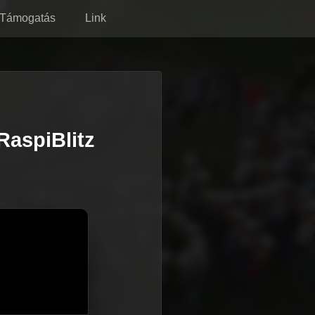
Támogatás
Link
RaspiBlitz