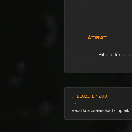
ÁTIRAT
Hiba történt a t
← ELŐZŐ EPIZÓD
E76
Védd ki a csalásokat! - Tippek,