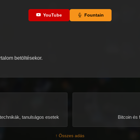
YouTube
Fountain
artalom betöltésekor.
 technikák, tanulságos esetek
Bitcoin és 
↑ Összes adás