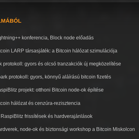
LMÁBÓL
ghtning++ konferencia, Block node előadás
tcoin LARP társasjáték: a Bitcoin hálózat szimulációja
k protokoll: gyors és olcsó tranzakciók új megközelítése
ark protokoll: gyors, könnyű aláírású bitcoin fizetés
spiBlitz projekt: otthoni Bitcoin node-ok építése
tcoin hálózat és cenzúra-rezisztencia
 RaspiBlitz frissítések és hardverajánlások
rdverek, node-ok és biztonsági workshop a Bitcoin Miskolcon