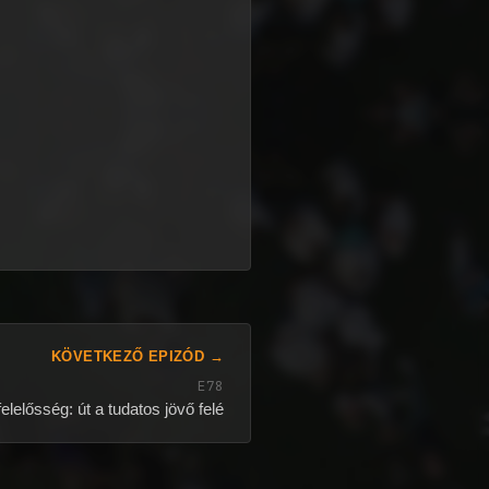
KÖVETKEZŐ EPIZÓD →
E78
felelősség: út a tudatos jövő felé