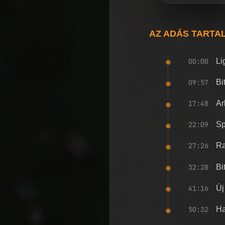
AZ ADÁS TARTA
00:00
Li
09:57
Bi
17:48
Ar
22:09
Sp
27:26
Ra
32:28
Bi
41:16
Új
50:32
Ha