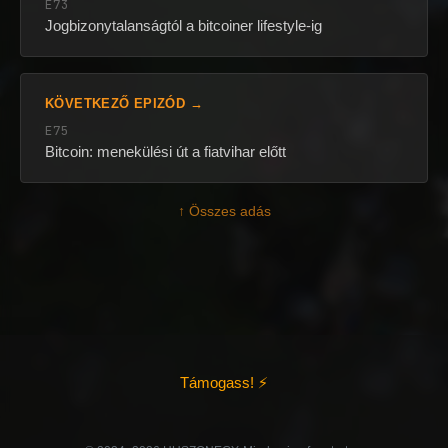
E73
Jogbizonytalanságtól a bitcoiner lifestyle-ig
KÖVETKEZŐ EPIZÓD →
E75
Bitcoin: menekülési út a fiatvihar előtt
↑ Összes adás
Támogass! ⚡